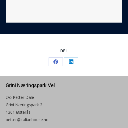
DEL
Share
Share
on
on
Facebook
LinkedIn
Grini Næringspark Vel
c/o Petter Dale
Grini Næringspark 2
1361 Østerås
petter@italianhouse.no