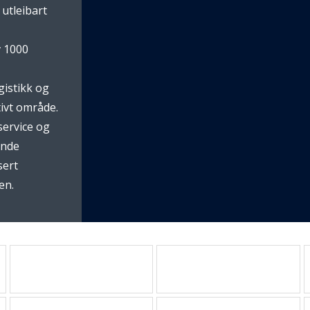
utleibart
v 1000
gistikk og
tivt område.
service og
ende
sert
en.