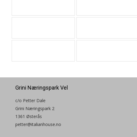
Grini Næringspark Vel
c/o Petter Dale
Grini Næringspark 2
1361 Østerås
petter@italianhouse.no