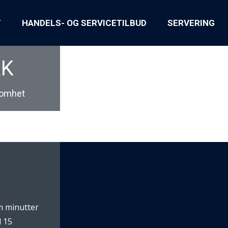
T
HANDELS- OG SERVICETILBUD
SERVERING
RK
ksomhet
m minutter
l 15