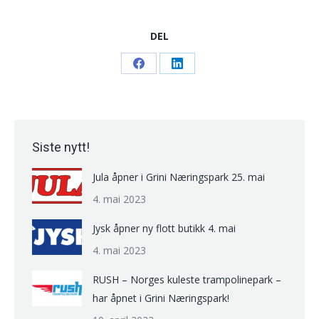
DEL
Share
Share
on
on
Facebook
LinkedIn
Siste nytt!
Jula åpner i Grini Næringspark 25. mai
4. mai 2023
Jysk åpner ny flott butikk 4. mai
4. mai 2023
RUSH – Norges kuleste trampolinepark –
har åpnet i Grini Næringspark!